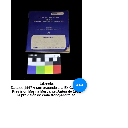
Libreta
Data de 1967 y corresponde a la Ex Caja de
Previsión Marina Mercante. Antes de 1981
la previsión de cada trabajador/a se
financiaba a través de un fondo común en
conjunto a fondos del Estado, que se
repartía de forma igualitaria. Desde ese año
el sistema solo rige para las Fuerzas
Armadas, mientras que los/as demás
trabajadores/as están obligados a un
sistema de capitalización individual, de
ahorro por cuenta personal según los